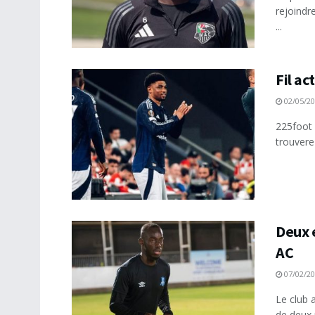
rejoindr
...
Fil ac
02/05/2
225foot 
trouverez
Deux 
AC
07/02/2
Le club a
de deux 