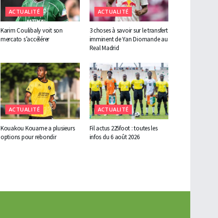
ACTUALITÉ
ACTUALITÉ
Karim Coulibaly voit son
3 choses à savoir sur le transfert
mercato s’accélérer
imminent de Yan Diomande au
Real Madrid
ACTUALITÉ
ACTUALITÉ
Kouakou Kouame a plusieurs
Fil actus 225foot : toutes les
options pour rebondir
infos du 6 août 2026