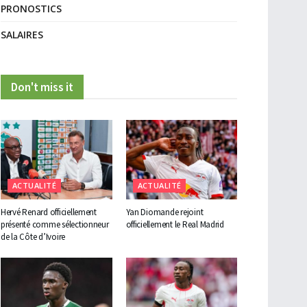
PRONOSTICS
SALAIRES
Don't miss it
ACTUALITÉ
ACTUALITÉ
Hervé Renard officiellement
Yan Diomande rejoint
présenté comme sélectionneur
officiellement le Real Madrid
de la Côte d’Ivoire