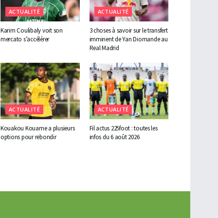
ACTUALITÉ
ACTUALITÉ
Karim Coulibaly voit son
3 choses à savoir sur le transfert
mercato s’accélérer
imminent de Yan Diomande au
Real Madrid
ACTUALITÉ
ACTUALITÉ
Kouakou Kouame a plusieurs
Fil actus 225foot : toutes les
options pour rebondir
infos du 6 août 2026