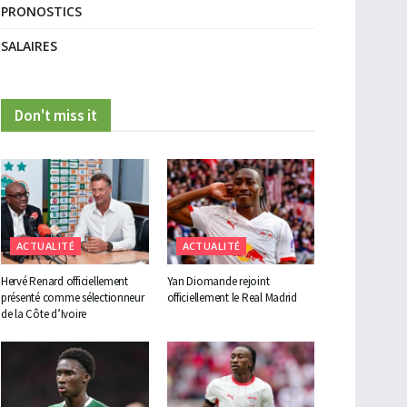
PRONOSTICS
SALAIRES
Don't miss it
ACTUALITÉ
ACTUALITÉ
Hervé Renard officiellement
Yan Diomande rejoint
présenté comme sélectionneur
officiellement le Real Madrid
de la Côte d’Ivoire