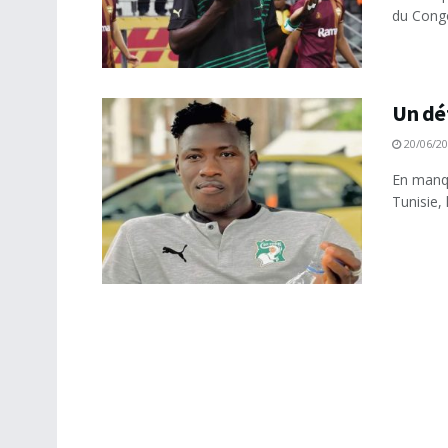
du Congo
Un déf
20/06/2
En manqu
Tunisie, 