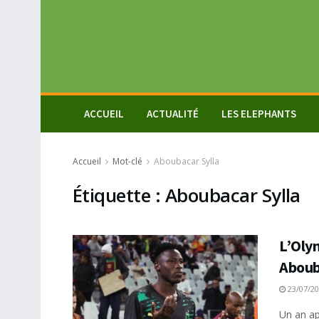
ACCUEIL
ACTUALITÉ
LES ELEPHANTS
Accueil
Mot-clé
Aboubacar Sylla
Étiquette :
Aboubacar Sylla
L’Olym
Aboub
23/07/2
Un an ap