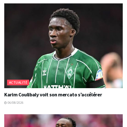
ACTUALITÉ
Karim Coulibaly voit son mercato s’accélérer
06/08/2026