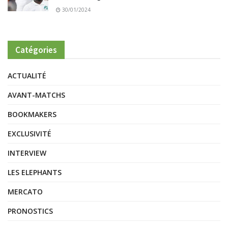
30/01/2024
Catégories
ACTUALITÉ
AVANT-MATCHS
BOOKMAKERS
EXCLUSIVITÉ
INTERVIEW
LES ELEPHANTS
MERCATO
PRONOSTICS