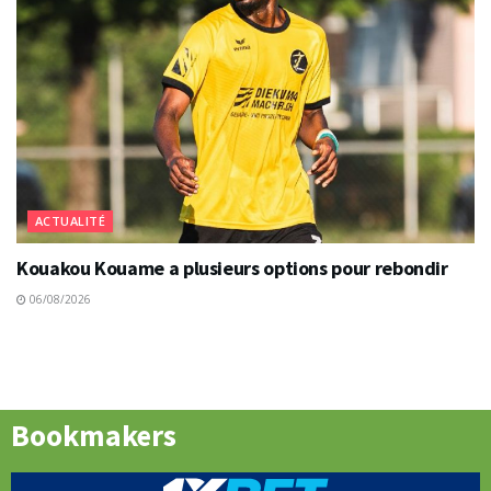
ACTUALITÉ
Kouakou Kouame a plusieurs options pour rebondir
06/08/2026
Bookmakers