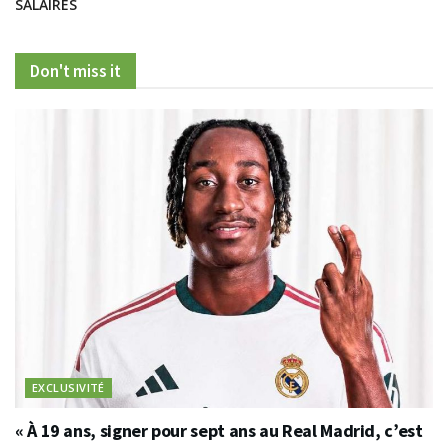
SALAIRES
Don't miss it
EXCLUSIVITÉ
« À 19 ans, signer pour sept ans au Real Madrid, c’est