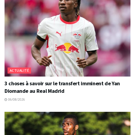
ACTUALITÉ
3 choses à savoir sur le transfert imminent de Yan
Diomande au Real Madrid
06/08/2026