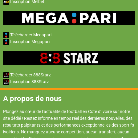
Inscription Melbet
Télécharger Megapari
Inscription Megapari
Télécharger 888Starz
Inscription 888Starz
A propos de nous
Plongez au cœur de l’actualité de football en Côte d’Ivoire sur notre
site dédié ! Restez informé en temps réel des dernières nouvelles, des
résultats palpitants et des performances exceptionnelles des sportifs
ivoiriens. Ne manquez aucune compétition, aucun transfert, aucun