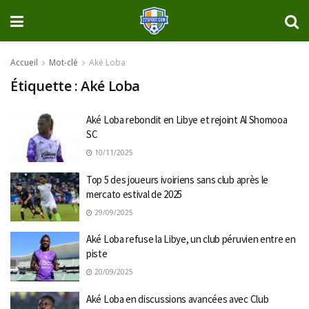
Accueil
Mot-clé
Aké Loba
Étiquette :
Aké Loba
Aké Loba rebondit en Libye et rejoint Al Shomooa
SC
10/11/2025
Top 5 des joueurs ivoiriens sans club après le
mercato estival de 2025
29/09/2025
Aké Loba refuse la Libye, un club péruvien entre en
piste
20/09/2025
Aké Loba en discussions avancées avec Club