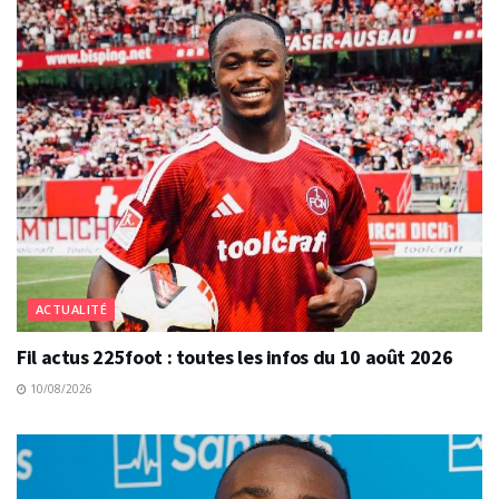
ACTUALITÉ
Fil actus 225foot : toutes les infos du 10 août 2026
10/08/2026