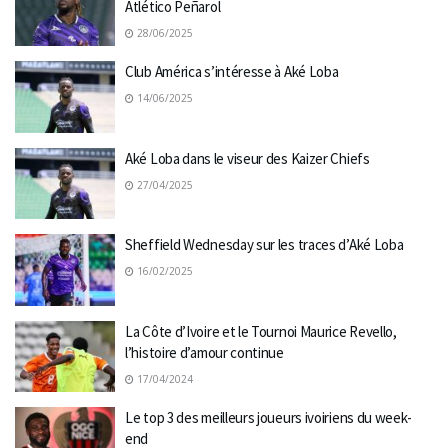
Atlético Peñarol
28/06/2025
Club América s’intéresse à Aké Loba
14/06/2025
Aké Loba dans le viseur des Kaizer Chiefs
27/04/2025
Sheffield Wednesday sur les traces d’Aké Loba
16/02/2025
La Côte d’Ivoire et le Tournoi Maurice Revello,
l’histoire d’amour continue
17/04/2024
Le top 3 des meilleurs joueurs ivoiriens du week-
end