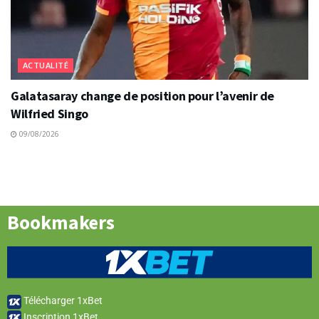
ACTUALITÉ
Galatasaray change de position pour l’avenir de
Wilfried Singo
09/08/2026
Bookmakers
Télécharger 1xBet
Inscription 1xBet