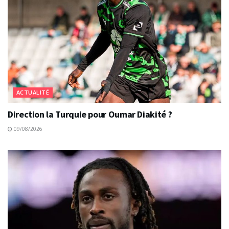
ACTUALITÉ
Direction la Turquie pour Oumar Diakité ?
09/08/2026