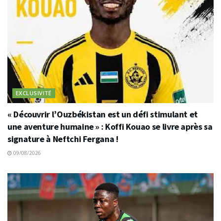
EXCLUSIVITÉ
« Découvrir l’Ouzbékistan est un défi stimulant et
une aventure humaine » : Koffi Kouao se livre après sa
signature à Neftchi Fergana !
09/08/2026