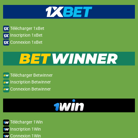
Télécharger 1xBet
Inscription 1xBet
Connexion 1xBet
Télécharger Betwinner
Inscription Betwinner
Connexion Betwinner
Télécharger 1Win
Inscription 1Win
Connexion 1Win