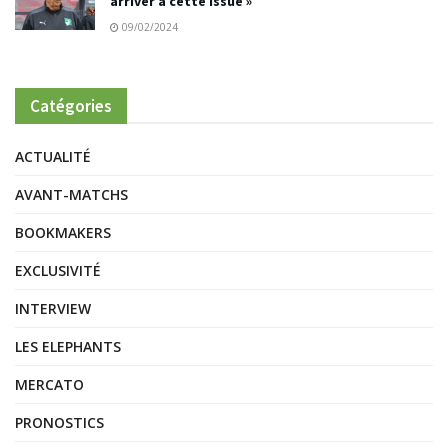
arriver à cette issue »
09/02/2024
Catégories
ACTUALITÉ
AVANT-MATCHS
BOOKMAKERS
EXCLUSIVITÉ
INTERVIEW
LES ELEPHANTS
MERCATO
PRONOSTICS