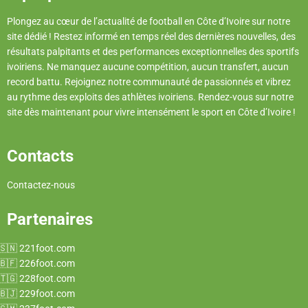
Plongez au cœur de l’actualité de football en Côte d’Ivoire sur notre
site dédié ! Restez informé en temps réel des dernières nouvelles, des
résultats palpitants et des performances exceptionnelles des sportifs
ivoiriens. Ne manquez aucune compétition, aucun transfert, aucun
record battu. Rejoignez notre communauté de passionnés et vibrez
au rythme des exploits des athlètes ivoiriens. Rendez-vous sur notre
site dès maintenant pour vivre intensément le sport en Côte d’Ivoire !
Contacts
Contactez-nous
Partenaires
221foot.com
226foot.com
228foot.com
229foot.com