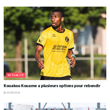
ACTUALITÉ
Kouakou Kouame a plusieurs options pour rebondir
06/08/2026