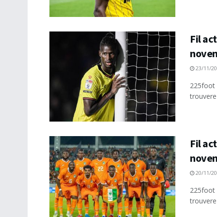
Fil ac
novem
23/11/20
225foot 
trouverez
Fil ac
novem
20/11/2
225foot 
trouverez