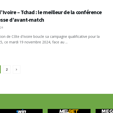
’Ivoire – Tchad : le meilleur de la conférence
esse d’avant-match
024
tion de Côte d'Ivoire boucle sa campagne qualificative pour la
, ce mardi 19 novembre 2024, face au ...
2