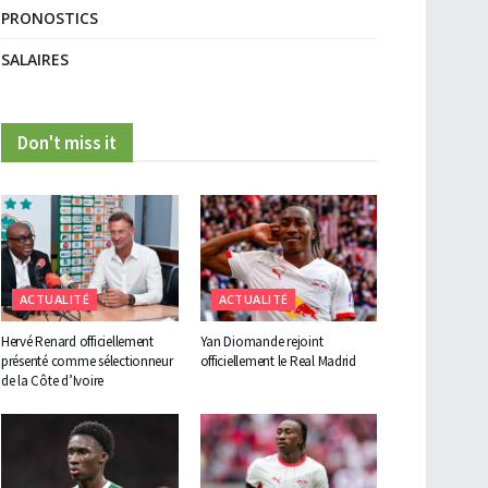
PRONOSTICS
SALAIRES
Don't miss it
ACTUALITÉ
ACTUALITÉ
Hervé Renard officiellement
Yan Diomande rejoint
présenté comme sélectionneur
officiellement le Real Madrid
de la Côte d’Ivoire