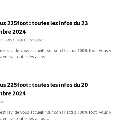
tus 225foot : toutes les infos du 23
bre 2024
24 - MIS À JOUR LE 15/08/2025
est ravi de vous accueillir sur son fil actus 100% foot. Vous y
 en live toutes les actus ...
tus 225foot : toutes les infos du 20
bre 2024
024
est ravi de vous accueillir sur son fil actus 100% foot. Vous y
 en live toutes les actus ...