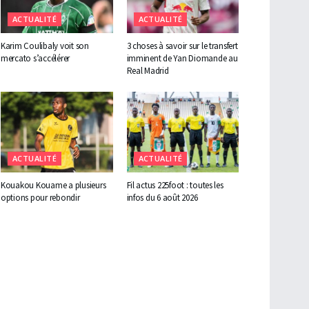
ACTUALITÉ
ACTUALITÉ
Karim Coulibaly voit son
3 choses à savoir sur le transfert
mercato s’accélérer
imminent de Yan Diomande au
Real Madrid
ACTUALITÉ
ACTUALITÉ
Kouakou Kouame a plusieurs
Fil actus 225foot : toutes les
options pour rebondir
infos du 6 août 2026