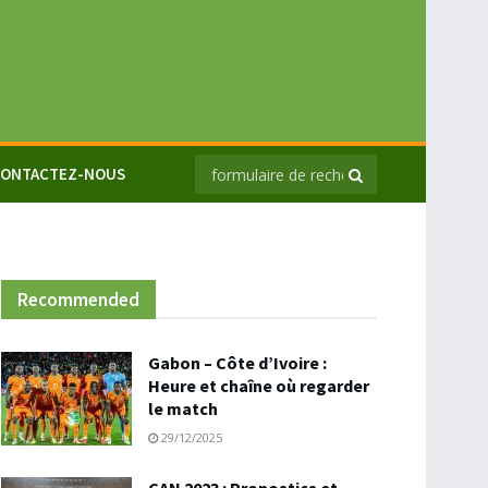
ONTACTEZ-NOUS
Recommended
Gabon – Côte d’Ivoire :
Heure et chaîne où regarder
le match
29/12/2025