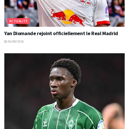
ACTUALITÉ
Yan Diomande rejoint officiellement le Real Madrid
06/08/2026