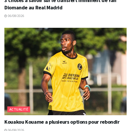
3 choses à savoir sur le transfert imminent de Yan
Diomande au Real Madrid
06/08/2026
ACTUALITÉ
Kouakou Kouame a plusieurs options pour rebondir
06/08/2026