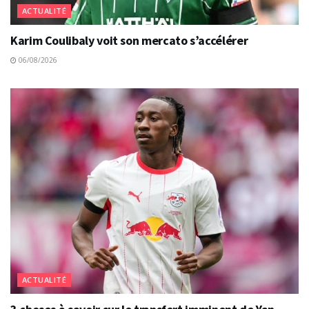
ACTUALITÉ
Karim Coulibaly voit son mercato s’accélérer
06/08/2026
ACTUALITÉ