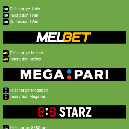
Télécharger 1Win
Inscription 1Win
Connexion 1Win
Télécharger Melbet
Inscription Melbet
Télécharger Megapari
Inscription Megapari
Télécharger 888Starz