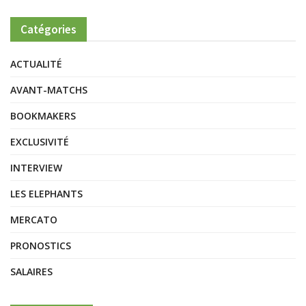
Catégories
ACTUALITÉ
AVANT-MATCHS
BOOKMAKERS
EXCLUSIVITÉ
INTERVIEW
LES ELEPHANTS
MERCATO
PRONOSTICS
SALAIRES