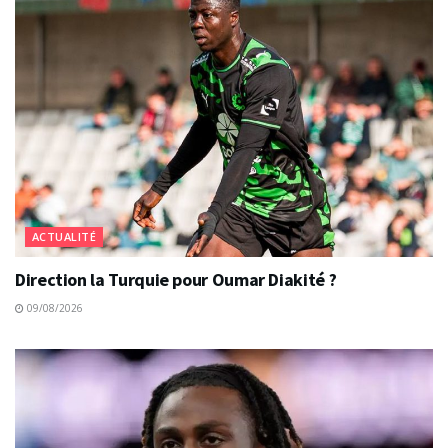
ACTUALITÉ
Direction la Turquie pour Oumar Diakité ?
09/08/2026