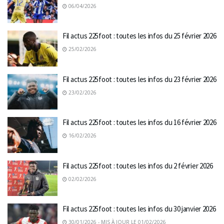
06/04/2026
Fil actus 225foot : toutes les infos du 25 février 2026
25/02/2026
Fil actus 225foot : toutes les infos du 23 février 2026
23/02/2026
Fil actus 225foot : toutes les infos du 16 février 2026
16/02/2026
Fil actus 225foot : toutes les infos du 2 février 2026
02/02/2026
Fil actus 225foot : toutes les infos du 30 janvier 2026
30/01/2026 - MIS À JOUR LE 01/02/2026