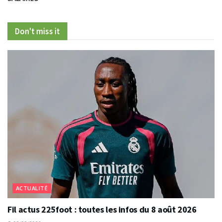
Don't miss it
ACTUALITÉ
Fil actus 225foot : toutes les infos du 8 août 2026