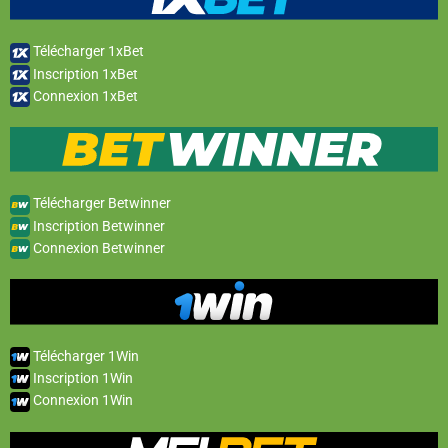
Télécharger 1xBet
Inscription 1xBet
Connexion 1xBet
Télécharger Betwinner
Inscription Betwinner
Connexion Betwinner
Télécharger 1Win
Inscription 1Win
Connexion 1Win