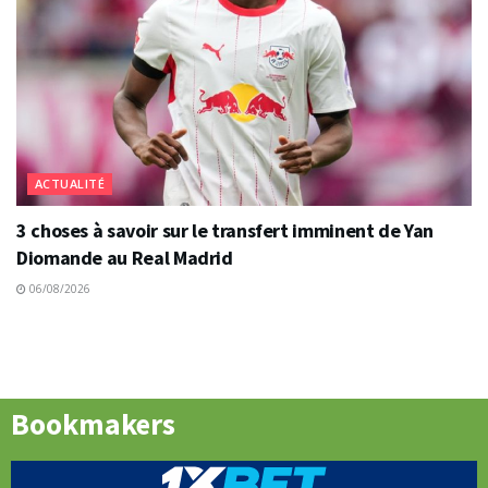
ACTUALITÉ
3 choses à savoir sur le transfert imminent de Yan
Diomande au Real Madrid
06/08/2026
Bookmakers