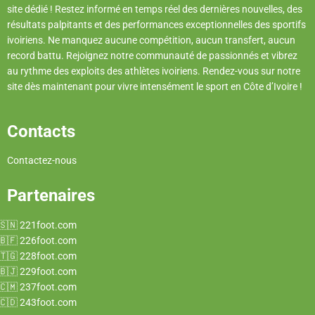
site dédié ! Restez informé en temps réel des dernières nouvelles, des
résultats palpitants et des performances exceptionnelles des sportifs
ivoiriens. Ne manquez aucune compétition, aucun transfert, aucun
record battu. Rejoignez notre communauté de passionnés et vibrez
au rythme des exploits des athlètes ivoiriens. Rendez-vous sur notre
site dès maintenant pour vivre intensément le sport en Côte d’Ivoire !
Contacts
Contactez-nous
Partenaires
221foot.com
226foot.com
228foot.com
229foot.com
237foot.com
243foot.com