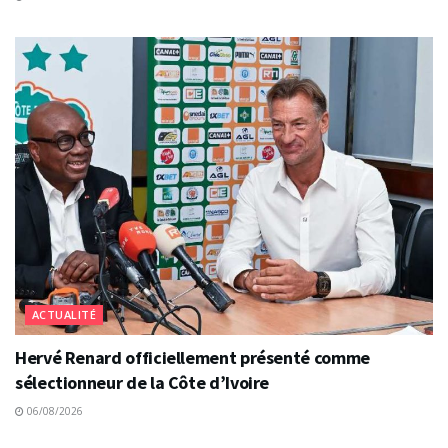
ACTUALITÉ
Hervé Renard officiellement présenté comme
sélectionneur de la Côte d’Ivoire
06/08/2026