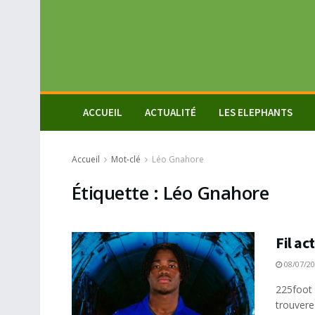
ACCUEIL
ACTUALITÉ
LES ELEPHANTS
Accueil
Mot-clé
Léo Gnahore
Étiquette :
Léo Gnahore
Fil ac
08/07/2
225foot 
trouverez