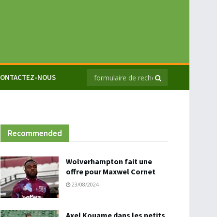
ONTACTEZ-NOUS
Recommended
Wolverhampton fait une
offre pour Maxwel Cornet
23/08/2024
Axel Kouame dans les petits