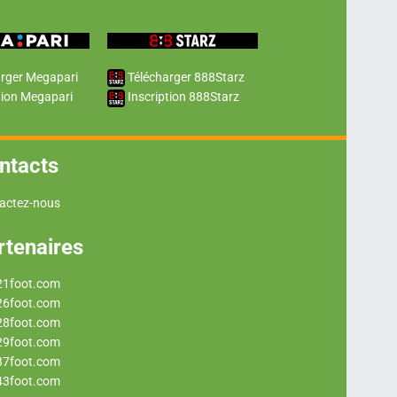
rger Megapari
Télécharger 888Starz
tion Megapari
Inscription 888Starz
ntacts
actez-nous
rtenaires
21foot.com
26foot.com
28foot.com
29foot.com
37foot.com
43foot.com