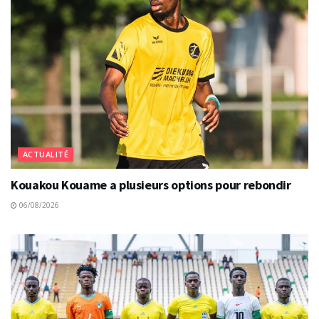
ACTUALITÉ
Kouakou Kouame a plusieurs options pour rebondir
06/08/2026