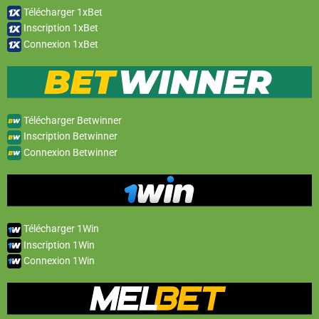
Télécharger 1xBet
Inscription 1xBet
Connexion 1xBet
Télécharger Betwinner
Inscription Betwinner
Connexion Betwinner
Télécharger 1Win
Inscription 1Win
Connexion 1Win