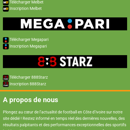
Télécharger Melbet
Inscription Melbet
Télécharger Megapari
Inscription Megapari
Télécharger 888Starz
Inscription 888Starz
A propos de nous
Plongez au cœur de l’actualité de football en Côte d’Ivoire sur notre
site dédié ! Restez informé en temps réel des dernières nouvelles, des
résultats palpitants et des performances exceptionnelles des sportifs