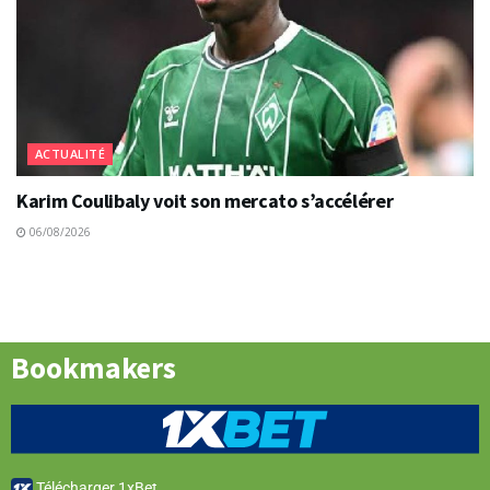
ACTUALITÉ
Karim Coulibaly voit son mercato s’accélérer
06/08/2026
Bookmakers
Télécharger 1xBet