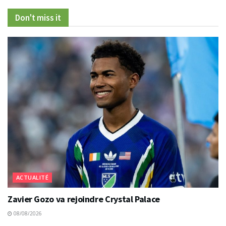
Don't miss it
ACTUALITÉ
Zavier Gozo va rejoindre Crystal Palace
08/08/2026