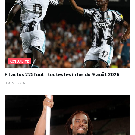
ACTUALITÉ
Fil actus 225foot : toutes les infos du 9 août 2026
09/08/2026