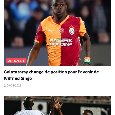
ACTUALITÉ
Galatasaray change de position pour l’avenir de
Wilfried Singo
09/08/2026