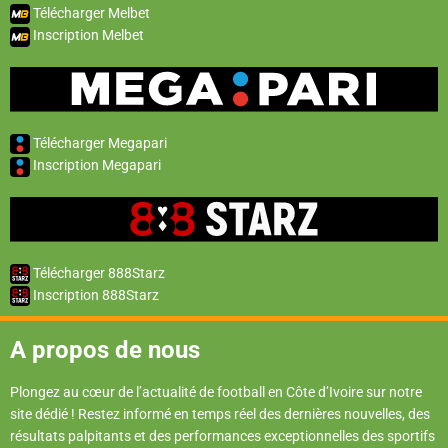
Télécharger Melbet
Inscription Melbet
Télécharger Megapari
Inscription Megapari
Télécharger 888Starz
Inscription 888Starz
A propos de nous
Plongez au cœur de l’actualité de football en Côte d’Ivoire sur notre
site dédié ! Restez informé en temps réel des dernières nouvelles, des
résultats palpitants et des performances exceptionnelles des sportifs