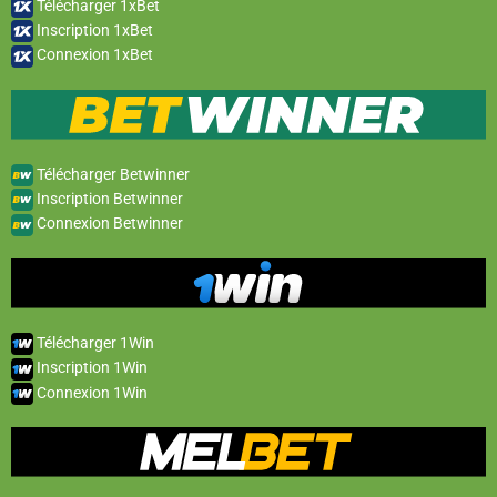
Télécharger 1xBet
Inscription 1xBet
Connexion 1xBet
Télécharger Betwinner
Inscription Betwinner
Connexion Betwinner
Télécharger 1Win
Inscription 1Win
Connexion 1Win