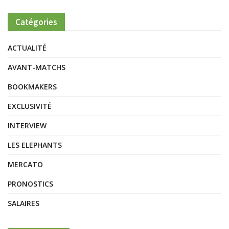
Catégories
ACTUALITÉ
AVANT-MATCHS
BOOKMAKERS
EXCLUSIVITÉ
INTERVIEW
LES ELEPHANTS
MERCATO
PRONOSTICS
SALAIRES