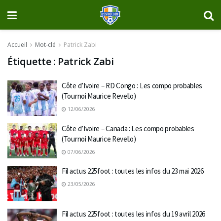
Accueil
Mot-clé
Patrick Zabi
Étiquette :
Patrick Zabi
Côte d’Ivoire – RD Congo : Les compo probables
(Tournoi Maurice Revello)
12/06/2026
Côte d’Ivoire – Canada : Les compo probables
(Tournoi Maurice Revello)
07/06/2026
Fil actus 225foot : toutes les infos du 23 mai 2026
23/05/2026
Fil actus 225foot : toutes les infos du 19 avril 2026