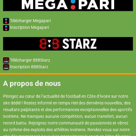
Télécharger Megapari
Inscription Megapari
Télécharger 888Starz
Inscription 888Starz
A propos de nous
Plongez au cœur de l’actualité de football en Côte d’Ivoire sur notre
site dédié ! Restez informé en temps réel des dernières nouvelles, des
résultats palpitants et des performances exceptionnelles des sportifs
ivoiriens. Ne manquez aucune compétition, aucun transfert, aucun
record battu. Rejoignez notre communauté de passionnés et vibrez
au rythme des exploits des athlètes ivoiriens. Rendez-vous sur notre