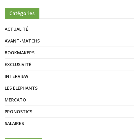
Catégories
ACTUALITÉ
AVANT-MATCHS
BOOKMAKERS
EXCLUSIVITÉ
INTERVIEW
LES ELEPHANTS
MERCATO
PRONOSTICS
SALAIRES