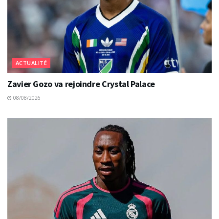
ACTUALITÉ
Zavier Gozo va rejoindre Crystal Palace
08/08/2026