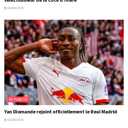
06/08/2026
ACTUALITÉ
Yan Diomande rejoint officiellement le Real Madrid
06/08/2026