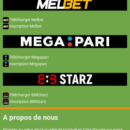
Télécharger Melbet
Inscription Melbet
Télécharger Megapari
Inscription Megapari
Télécharger 888Starz
Inscription 888Starz
A propos de nous
Plongez au cœur de l’actualité de football en Côte d’Ivoire sur notre