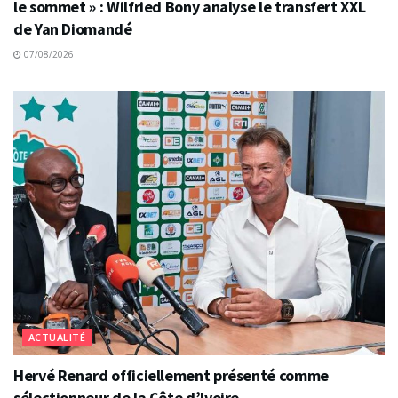
le sommet » : Wilfried Bony analyse le transfert XXL
de Yan Diomandé
07/08/2026
ACTUALITÉ
Hervé Renard officiellement présenté comme
sélectionneur de la Côte d’Ivoire