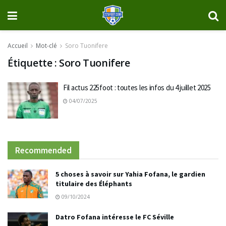
Accueil
Mot-clé
Soro Tuonifere
Étiquette :
Soro Tuonifere
Fil actus 225foot : toutes les infos du 4 juillet 2025
04/07/2025
Recommended
5 choses à savoir sur Yahia Fofana, le gardien
titulaire des Éléphants
09/10/2024
Datro Fofana intéresse le FC Séville