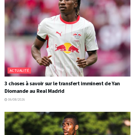
ACTUALITÉ
3 choses à savoir sur le transfert imminent de Yan
Diomande au Real Madrid
06/08/2026