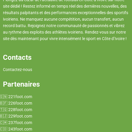
site dédié ! Restez informé en temps réel des dernières nouvelles, des
résultats palpitants et des performances exceptionnelles des sportifs
ivoiriens. Ne manquez aucune compétition, aucun transfert, aucun
record battu. Rejoignez notre communauté de passionnés et vibrez
au rythme des exploits des athlètes ivoiriens. Rendez-vous sur notre
site dès maintenant pour vivre intensément le sport en Côte d’Ivoire !
Contacts
Contactez-nous
Partenaires
221foot.com
226foot.com
228foot.com
229foot.com
237foot.com
243foot.com