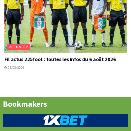
ACTUALITÉ
Fil actus 225foot : toutes les infos du 6 août 2026
06/08/2026
Bookmakers