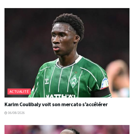
ACTUALITÉ
Karim Coulibaly voit son mercato s’accélérer
06/08/2026