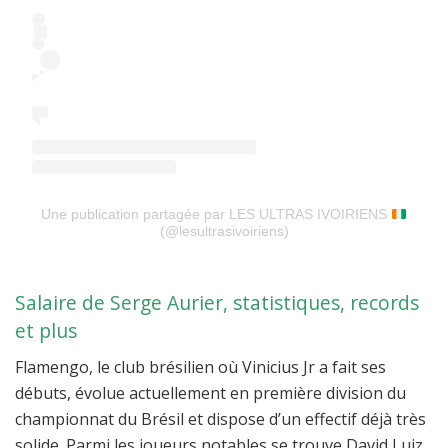
Une publication partagée par LES ULTRAS IVOIRIENS
(@lesultrasivoiriens)
Salaire de Serge Aurier, statistiques, records
et plus
Flamengo, le club brésilien où Vinicius Jr a fait ses
débuts, évolue actuellement en première division du
championnat du Brésil et dispose d’un effectif déjà très
solide. Parmi les joueurs notables se trouve David Luiz,