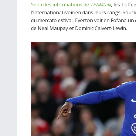
Selon les informations de
TEAMtalk
, les Toffe
l’international ivoirien dans leurs rangs. Souc
du mercato estival, Everton voit en Fofana un 
de Neal Maupay et Dominic Calvert-Lewin.