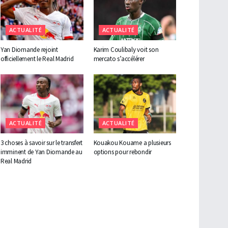
ACTUALITÉ
ACTUALITÉ
Yan Diomande rejoint
Karim Coulibaly voit son
officiellement le Real Madrid
mercato s’accélérer
ACTUALITÉ
ACTUALITÉ
3 choses à savoir sur le transfert
Kouakou Kouame a plusieurs
imminent de Yan Diomande au
options pour rebondir
Real Madrid