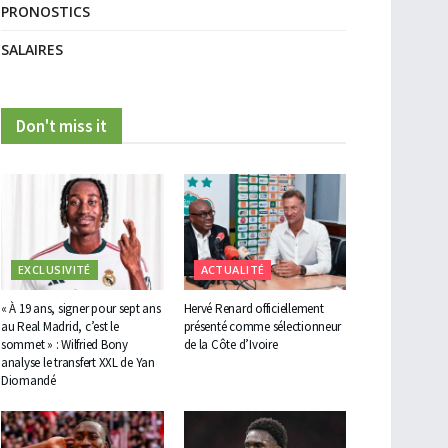
PRONOSTICS
SALAIRES
Don't miss it
EXCLUSIVITÉ
ACTUALITÉ
« À 19 ans, signer pour sept ans
Hervé Renard officiellement
au Real Madrid, c’est le
présenté comme sélectionneur
sommet » : Wilfried Bony
de la Côte d’Ivoire
analyse le transfert XXL de Yan
Diomandé