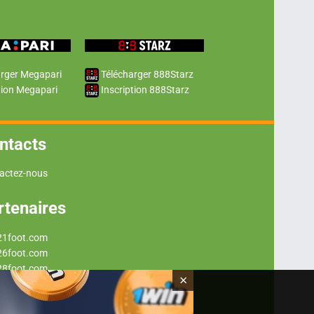
rger Megapari
Télécharger 888Starz
tion Megapari
Inscription 888Starz
ntacts
actez-nous
rtenaires
21foot.com
26foot.com
28foot.com
×
29foot.com
37foot.com