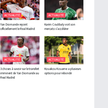
ACTUALITÉ
ACTUALITÉ
Yan Diomande rejoint
Karim Coulibaly voit son
officiellement le Real Madrid
mercato s’accélérer
ACTUALITÉ
ACTUALITÉ
3 choses à savoir sur le transfert
Kouakou Kouame a plusieurs
imminent de Yan Diomande au
options pour rebondir
Real Madrid