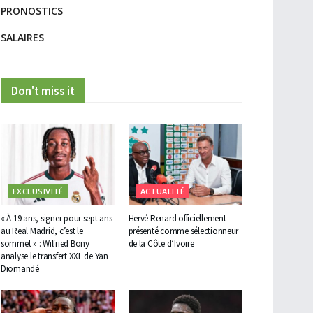
PRONOSTICS
SALAIRES
Don't miss it
EXCLUSIVITÉ
ACTUALITÉ
« À 19 ans, signer pour sept ans
Hervé Renard officiellement
au Real Madrid, c’est le
présenté comme sélectionneur
sommet » : Wilfried Bony
de la Côte d’Ivoire
analyse le transfert XXL de Yan
Diomandé