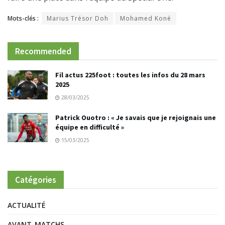
Mots-clés :
Marius Trésor Doh
Mohamed Koné
Recommended
Fil actus 225foot : toutes les infos du 28 mars
2025
28/03/2025
Patrick Ouotro : « Je savais que je rejoignais une
équipe en difficulté »
15/03/2025
Catégories
ACTUALITÉ
AVANT-MATCHS