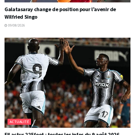
Galatasaray change de position pour l’avenir de
Wilfried Singo
09/08/2026
ACTUALITÉ
Fil actus 225foot : toutes les infos du 9 août 2026