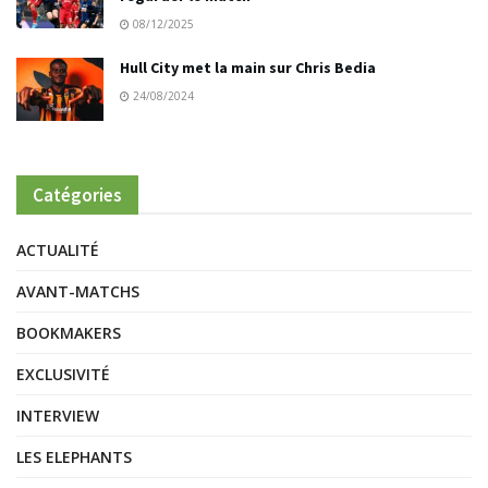
08/12/2025
Hull City met la main sur Chris Bedia
24/08/2024
Catégories
ACTUALITÉ
AVANT-MATCHS
BOOKMAKERS
EXCLUSIVITÉ
INTERVIEW
LES ELEPHANTS