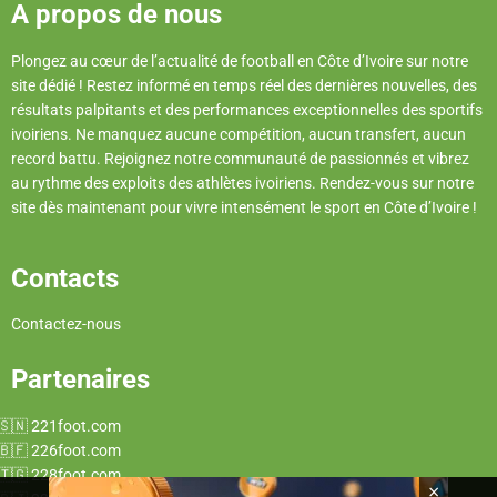
A propos de nous
Plongez au cœur de l’actualité de football en Côte d’Ivoire sur notre
site dédié ! Restez informé en temps réel des dernières nouvelles, des
résultats palpitants et des performances exceptionnelles des sportifs
ivoiriens. Ne manquez aucune compétition, aucun transfert, aucun
record battu. Rejoignez notre communauté de passionnés et vibrez
au rythme des exploits des athlètes ivoiriens. Rendez-vous sur notre
site dès maintenant pour vivre intensément le sport en Côte d’Ivoire !
Contacts
Contactez-nous
Partenaires
221foot.com
226foot.com
228foot.com
×