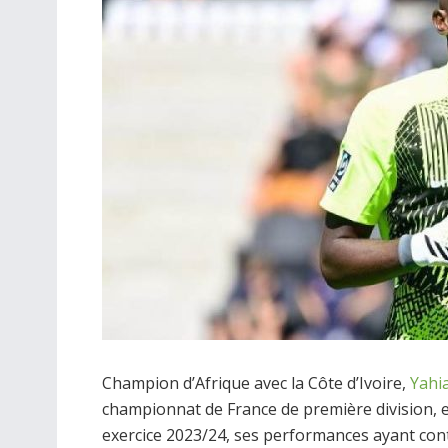
Champion d’Afrique avec la Côte d’Ivoire,
Yahi
championnat de France de première division, e
exercice 2023/24, ses performances ayant contr