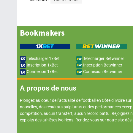
Bookmakers
Télécharger 1xBet
Télécharger Betwinner
Inscription 1xBet
Inscription Betwinner
Connexion 1xBet
Connexion Betwinner
A propos de nous
Plongez au cœur de l’actualité de football en Côte d’Ivoire sur
nouvelles, des résultats palpitants et des performances excep
compétition, aucun transfert, aucun record battu. Rejoignez
exploits des athlètes ivoiriens. Rendez-vous sur notre site dès