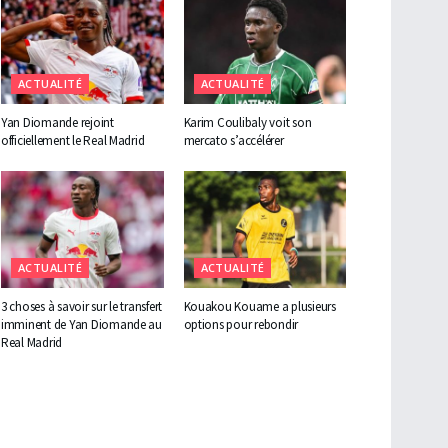
ACTUALITÉ
ACTUALITÉ
Yan Diomande rejoint
Karim Coulibaly voit son
officiellement le Real Madrid
mercato s’accélérer
ACTUALITÉ
ACTUALITÉ
3 choses à savoir sur le transfert
Kouakou Kouame a plusieurs
imminent de Yan Diomande au
options pour rebondir
Real Madrid