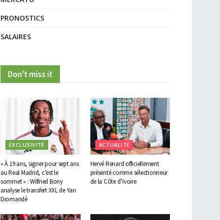
PRONOSTICS
SALAIRES
Don't miss it
EXCLUSIVITÉ
ACTUALITÉ
« À 19 ans, signer pour sept ans
Hervé Renard officiellement
au Real Madrid, c’est le
présenté comme sélectionneur
sommet » : Wilfried Bony
de la Côte d’Ivoire
analyse le transfert XXL de Yan
Diomandé