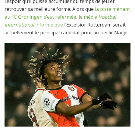
l’espoir qu’il puisse accumuler du temps de jeu et
retrouver sa meilleure forme. Alors que
la piste menant
au FC Groningen s’est refermée
,
le média
Voetbal
International
informe que
l’Excelsior Rotterdam serait
actuellement le principal candidat pour accueillir Nadje.