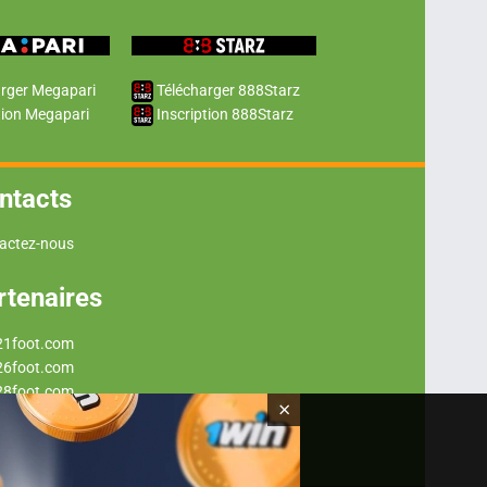
rger Megapari
Télécharger 888Starz
tion Megapari
Inscription 888Starz
ntacts
actez-nous
rtenaires
21foot.com
26foot.com
28foot.com
×
29foot.com
37foot.com
43foot.com