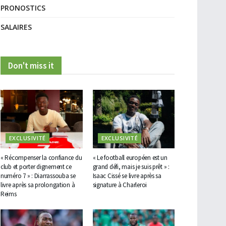
PRONOSTICS
SALAIRES
Don't miss it
EXCLUSIVITÉ
EXCLUSIVITÉ
« Récompenser la confiance du
« Le football européen est un
club et porter dignement ce
grand défi, mais je suis prêt » :
numéro 7 » : Diarrassouba se
Isaac Cissé se livre après sa
livre après sa prolongation à
signature à Charleroi
Reims