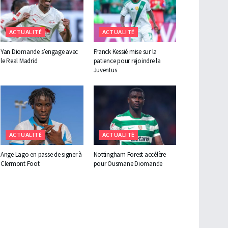
ACTUALITÉ
ACTUALITÉ
Yan Diomande s’engage avec
Franck Kessié mise sur la
le Real Madrid
patience pour rejoindre la
Juventus
ACTUALITÉ
ACTUALITÉ
Ange Lago en passe de signer à
Nottingham Forest accélère
Clermont Foot
pour Ousmane Diomande