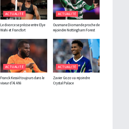
ACTUALITÉ
ACTUALITÉ
Le divorce se précise entre Elye
Ousmane Diomande proche de
Wahi et Francfort
rejoindre Nottingham Forest
ACTUALITÉ
ACTUALITÉ
Franck Kessié toujours dans le
Zavier Gozo va rejoindre
viseur d’Al Ahli
Crystal Palace