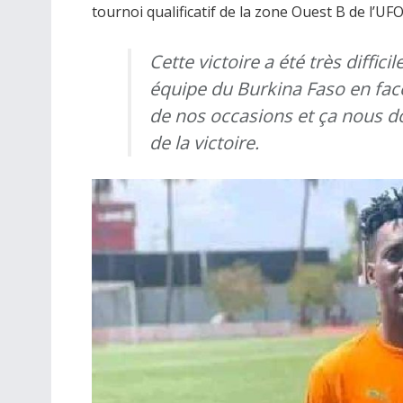
tournoi qualificatif de la zone Ouest B de l’U
Cette victoire a été très diffic
équipe du Burkina Faso en face
de nos occasions et ça nous d
de la victoire.