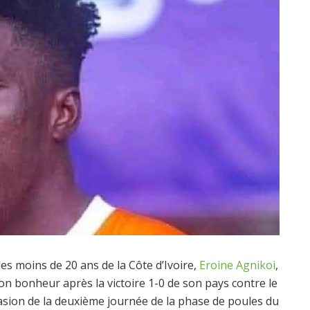
des moins de 20 ans de la Côte d’Ivoire,
Eroine Agnikoi
,
on bonheur après la victoire 1-0 de son pays contre le
casion de la deuxième journée de la phase de poules du