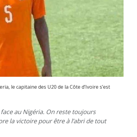
ia, le capitaine des U20 de la Côte d’Ivoire s’est
 face au Nigéria. On reste toujours
re la victoire pour être à l’abri de tout