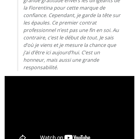
grande gratitude envers les dirigeants de
la Fiorentina pour cette marque de
confiance. Cependant, je garde la tête sur
les épaules. Ce premier contrat
professionnel n’est pas une fin en soi. Au
contraire, c’est le début de tout. Je sais
d’où je viens et je mesure la chance que
j’ai d’être ici aujourd’hui. C’est un
honneur, mais aussi une grande
responsabilité.