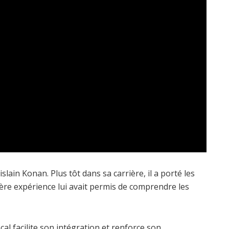
ain Konan. Plus tôt dans sa carrière, il a porté les
ère expérience lui avait permis de comprendre les
al facilite son intégration et renforce son