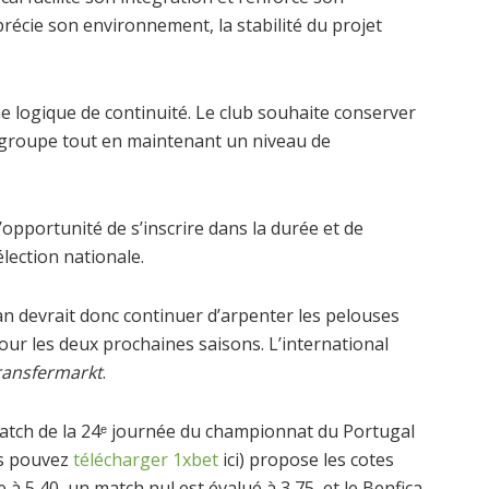
récie son environnement, la stabilité du projet
e logique de continuité. Le club souhaite conserver
 groupe tout en maintenant un niveau de
’opportunité de s’inscrire dans la durée et de
élection nationale.
n devrait donc continuer d’arpenter les pelouses
our les deux prochaines saisons. L’international
ransfermarkt
.
 match de la 24ᵉ journée du championnat du Portugal
us pouvez
télécharger 1xbet
ici) propose les cotes
à 5,40, un match nul est évalué à 3,75, et le Benfica