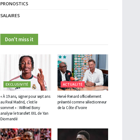
PRONOSTICS
SALAIRES
Don't miss it
EXCLUSIVITÉ
ACTUALITÉ
« À 19 ans, signer pour sept ans
Hervé Renard officiellement
au Real Madrid, c’est le
présenté comme sélectionneur
sommet » : Wilfried Bony
de la Côte d’Ivoire
analyse le transfert XXL de Yan
Diomandé