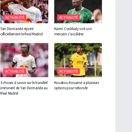
ACTUALITÉ
ACTUALITÉ
Yan Diomande rejoint
Karim Coulibaly voit son
officiellement le Real Madrid
mercato s’accélérer
ACTUALITÉ
ACTUALITÉ
3 choses à savoir sur le transfert
Kouakou Kouame a plusieurs
imminent de Yan Diomande au
options pour rebondir
Real Madrid