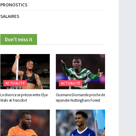
PRONOSTICS
SALAIRES
Don't miss it
ACTUALITÉ
ACTUALITÉ
Le divorce se précise entre Elye
Ousmane Diomande proche de
Wahi et Francfort
rejoindre Nottingham Forest