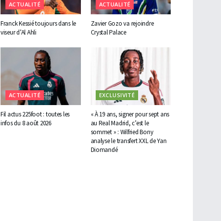
ACTUALITÉ
ACTUALITÉ
Franck Kessié toujours dans le
Zavier Gozo va rejoindre
viseur d’Al Ahli
Crystal Palace
ACTUALITÉ
EXCLUSIVITÉ
Fil actus 225foot : toutes les
« À 19 ans, signer pour sept ans
infos du 8 août 2026
au Real Madrid, c’est le
sommet » : Wilfried Bony
analyse le transfert XXL de Yan
Diomandé