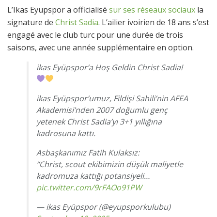
L’Ikas Eyupspor a officialisé
sur ses réseaux sociaux
la
signature de
Christ Sadia
. L’ailier ivoirien de 18 ans s’est
engagé avec le club turc pour une durée de trois
saisons, avec une année supplémentaire en option.
ikas Eyüpspor’a Hoş Geldin Christ Sadia!
ikas Eyüpspor’umuz, Fildişi Sahili’nin AFEA
Akademisi’nden 2007 doğumlu genç
yetenek Christ Sadia’yı 3+1 yıllığına
kadrosuna kattı.
Asbaşkanımız Fatih Kulaksız:
“Christ, scout ekibimizin düşük maliyetle
kadromuza kattığı potansiyeli…
pic.twitter.com/9rFAOo91PW
— ikas Eyüpspor (@eyupsporkulubu)