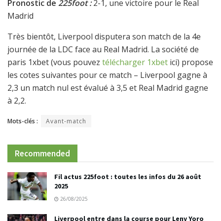
Pronostic de
225foot :
2-1, une victoire pour le Real
Madrid
Très bientôt, Liverpool disputera son match de la 4e
journée de la LDC face au Real Madrid. La société de
paris 1xbet (vous pouvez
télécharger 1xbet
ici) propose
les cotes suivantes pour ce match – Liverpool gagne à
2,3 un match nul est évalué à 3,5 et Real Madrid gagne
à 2,2.
Mots-clés :
Avant-match
Recommended
Fil actus 225foot : toutes les infos du 26 août
2025
26/08/2025
Liverpool entre dans la course pour Leny Yoro