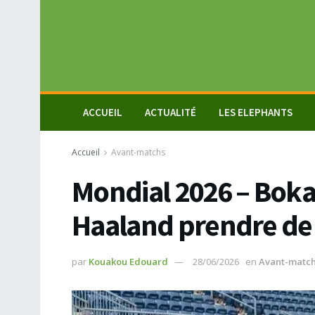
ACCUEIL
ACTUALITÉ
LES ELEPHANTS
Accueil
Avant-matchs
Mondial 2026 – Boka p
Haaland prendre de la
par
Kouakou Edouard
28/06/2026
en
Avant-matc