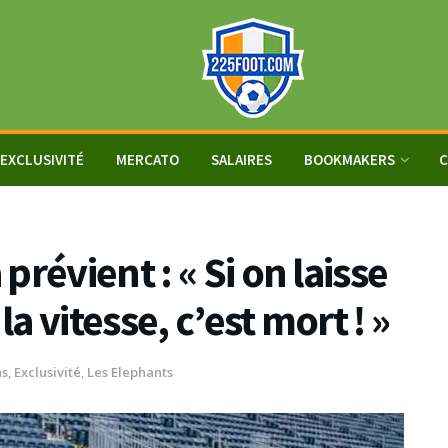
EXCLUSIVITÉ
MERCATO
SALAIRES
BOOKMAKERS
C
révient : « Si on laisse
 vitesse, c’est mort ! »
hs
,
Exclusivité
,
Les Elephants