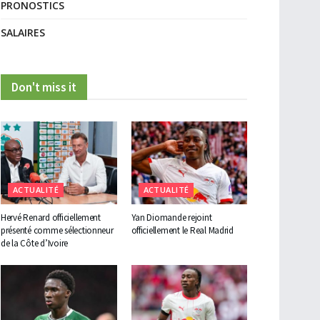
PRONOSTICS
SALAIRES
Don't miss it
ACTUALITÉ
ACTUALITÉ
Hervé Renard officiellement
Yan Diomande rejoint
présenté comme sélectionneur
officiellement le Real Madrid
de la Côte d’Ivoire