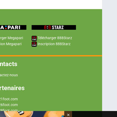
rger Megapari
Télécharger 888Starz
tion Megapari
Inscription 888Starz
ntacts
actez-nous
rtenaires
21foot.com
26foot.com
28foot.com
×
29foot.com