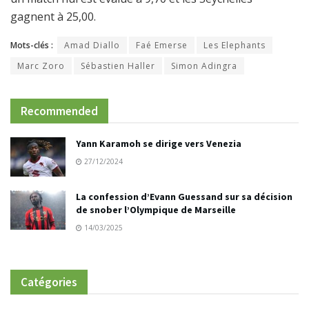
gagnent à 25,00.
Mots-clés :
Amad Diallo
Faé Emerse
Les Elephants
Marc Zoro
Sébastien Haller
Simon Adingra
Recommended
Yann Karamoh se dirige vers Venezia
27/12/2024
La confession d’Evann Guessand sur sa décision
de snober l’Olympique de Marseille
14/03/2025
Catégories