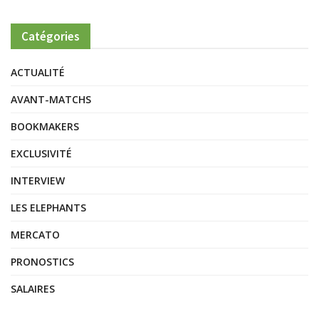
Catégories
ACTUALITÉ
AVANT-MATCHS
BOOKMAKERS
EXCLUSIVITÉ
INTERVIEW
LES ELEPHANTS
MERCATO
PRONOSTICS
SALAIRES