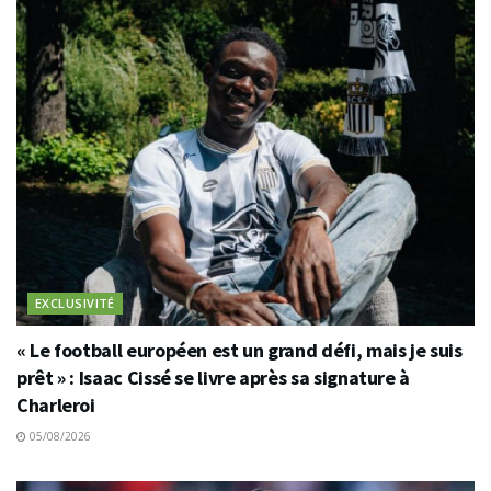
EXCLUSIVITÉ
« Le football européen est un grand défi, mais je suis
prêt » : Isaac Cissé se livre après sa signature à
Charleroi
05/08/2026