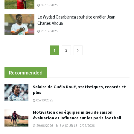
09/05/2025
Le Wydad Casablanca souhaite enrôler Jean
Charles Ahoua
26/02/2025
1
2
Recommended
Salaire de Guéla Doué, statistiques, records et
plus
05/10/2025
Motivation des équipes milieu de saison :
évaluation et influence sur les paris football
29/06/2026 - MIS À JOUR LE 12/07/2026