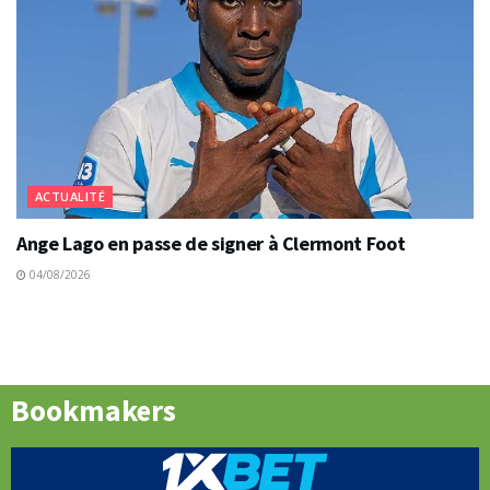
ACTUALITÉ
Ange Lago en passe de signer à Clermont Foot
04/08/2026
Bookmakers