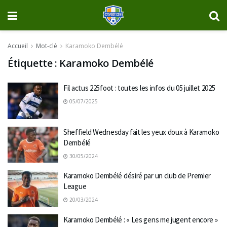
Accueil
Mot-clé
Karamoko Dembélé
Étiquette :
Karamoko Dembélé
Fil actus 225foot : toutes les infos du 05 juillet 2025
05/07/2025
Sheffield Wednesday fait les yeux doux à Karamoko
Dembélé
30/05/2024
Karamoko Dembélé désiré par un club de Premier
League
20/03/2024
Karamoko Dembélé : « Les gens me jugent encore »