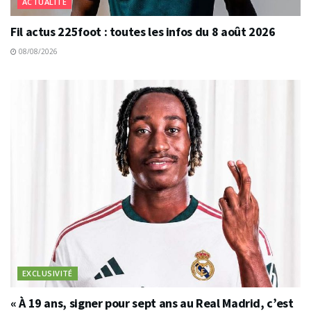
ACTUALITÉ
Fil actus 225foot : toutes les infos du 8 août 2026
08/08/2026
EXCLUSIVITÉ
« À 19 ans, signer pour sept ans au Real Madrid, c’est