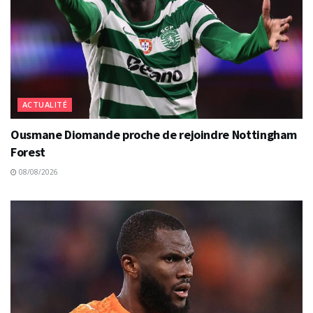
ACTUALITÉ
Ousmane Diomande proche de rejoindre Nottingham
Forest
08/08/2026