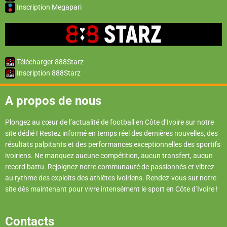
Inscription Megapari
Télécharger 888Starz
Inscription 888Starz
A propos de nous
Plongez au cœur de l’actualité de football en Côte d’Ivoire sur notre
site dédié ! Restez informé en temps réel des dernières nouvelles, des
résultats palpitants et des performances exceptionnelles des sportifs
ivoiriens. Ne manquez aucune compétition, aucun transfert, aucun
record battu. Rejoignez notre communauté de passionnés et vibrez
au rythme des exploits des athlètes ivoiriens. Rendez-vous sur notre
site dès maintenant pour vivre intensément le sport en Côte d’Ivoire !
Contacts