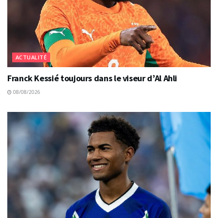
ACTUALITÉ
Franck Kessié toujours dans le viseur d’Al Ahli
08/08/2026