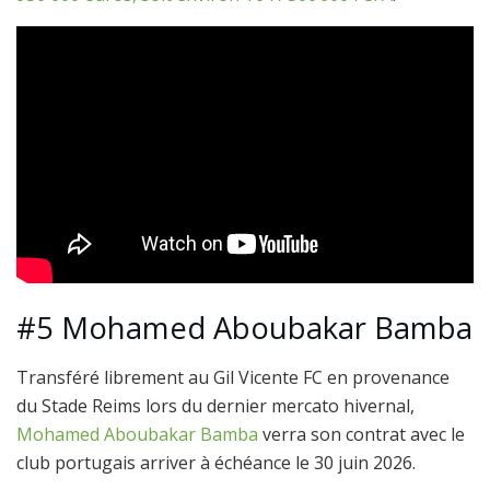
#5 Mohamed Aboubakar Bamba
Transféré librement au Gil Vicente FC en provenance
du Stade Reims lors du dernier mercato hivernal,
Mohamed Aboubakar Bamba
verra son contrat avec le
club portugais arriver à échéance le 30 juin 2026.