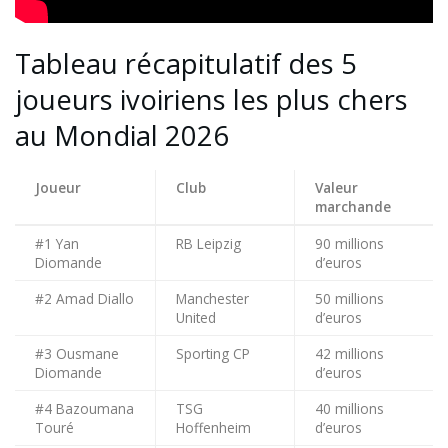
Tableau récapitulatif des 5
joueurs ivoiriens les plus chers
au Mondial 2026
Joueur
Club
Valeur
marchande
#1 Yan
RB Leipzig
90 millions
Diomande
d’euros
#2 Amad Diallo
Manchester
50 millions
United
d’euros
#3 Ousmane
Sporting CP
42 millions
Diomande
d’euros
#4 Bazoumana
TSG
40 millions
Touré
Hoffenheim
d’euros