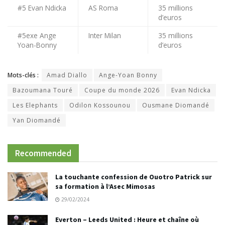
#5 Evan Ndicka
AS Roma
35 millions
d’euros
#5exe Ange
Inter Milan
35 millions
Yoan-Bonny
d’euros
Mots-clés :
Amad Diallo
Ange-Yoan Bonny
Bazoumana Touré
Coupe du monde 2026
Evan Ndicka
Les Elephants
Odilon Kossounou
Ousmane Diomandé
Yan Diomandé
Recommended
La touchante confession de Ouotro Patrick sur
sa formation à l’Asec Mimosas
29/02/2024
Everton – Leeds United : Heure et chaîne où