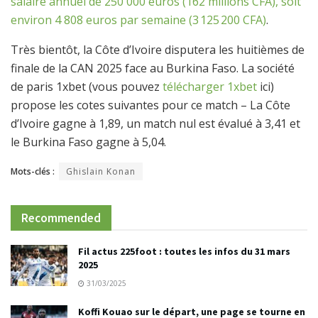
salaire annuel de 250 000 euros (162 millions CFA), soit
environ 4 808 euros par semaine (3 125 200 CFA)
.
Très bientôt, la Côte d’Ivoire disputera les huitièmes de
finale de la CAN 2025 face au Burkina Faso. La société
de paris 1xbet (vous pouvez
télécharger 1xbet
ici)
propose les cotes suivantes pour ce match – La Côte
d’Ivoire gagne à 1,89, un match nul est évalué à 3,41 et
le Burkina Faso gagne à 5,04.
Mots-clés :
Ghislain Konan
Recommended
Fil actus 225foot : toutes les infos du 31 mars
2025
31/03/2025
Koffi Kouao sur le départ, une page se tourne en