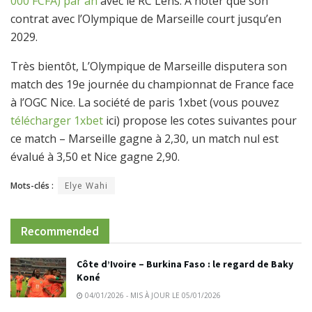
000 FCFA) par an
avec le RC Lens. A noter que son
contrat avec l’Olympique de Marseille court jusqu’en
2029.
Très bientôt, L’Olympique de Marseille disputera son
match des 19e journée du championnat de France face
à l’OGC Nice. La société de paris 1xbet (vous pouvez
télécharger 1xbet
ici) propose les cotes suivantes pour
ce match – Marseille gagne à 2,30, un match nul est
évalué à 3,50 et Nice gagne 2,90.
Mots-clés :
Elye Wahi
Recommended
Côte d’Ivoire – Burkina Faso : le regard de Baky
Koné
04/01/2026 - MIS À JOUR LE 05/01/2026